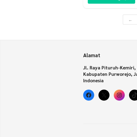
Rp40.000.
adalah:
Rp38.000.
←
Alamat
Jl. Raya Pituruh-Kemiri,
Kabupaten Purworejo, J
Indonesia
Facebook
X
Insta
T