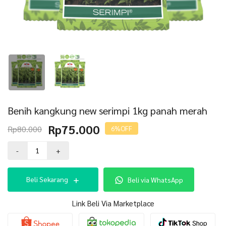
Benih kangkung new serimpi 1kg panah merah
Harga
Harga
Rp
75.000
Rp
80.000
6%
OFF
aslinya
saat
Kuantitas
adalah:
ini
-
+
Benih
Rp80.000.
adalah:
kangkung
Rp75.000.
new
Beli Sekarang
Beli via WhatsApp
serimpi
1kg
panah
Link Beli Via Marketplace
merah