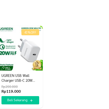
41%
OFF
UGREEN USB Wall
Charger USB-C 20W
Mini PD
Rp
200.000
Harga
Harga
Rp
119.000
aslinya
saat
adalah:
ini
Beli Sekarang
Rp200.000.
adalah: