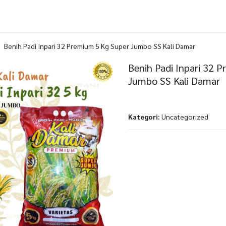
donesia Jual Bibit tanaman,Benih bibit matahari seed,panah
& Perkebunan Terpercaya di Indonesia
estisida & menyediakan peralatan pertanian,sparepart sprayer
rti Yokohama,Nagasaki,Sprayer elektrik DGW, Tangki merk OSSO,
CBA, Miura, sprayer elektrik SWAN, sprayer elektrik Soho&semua j
Benih Padi Inpari 32 Premium 5 Kg Super Jumbo SS Kali Damar
ia,polybag berbagai ukuran,paranet,biji tanaman, pestisida,pupuk
Benih Padi Inpari 32 
nsektisida,nematisida
Jumbo SS Kali Damar
Kategori:
Uncategorized