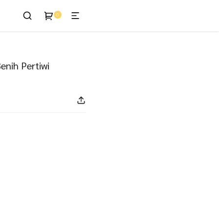
0
enis
enih Pertiwi