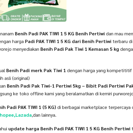
menanam
Benih Padi PAK TIWI 1 5 KG Benih Pertiwi
dan mau me
engan harga
Padi PAK TIWI 1 5 KG dari Benih Pertiwi
terbaru d
rworejo menyediakan
Benih Padi Pak Tiwi 1 Kemasan 5 kg
denga
ual
Benih Padi merk Pak Tiwi 1
dengan harga yang kompetititi
 asli (original)
tkan
Benih Padi Pak Tiwi-1 Pertiwi 5kg – Bibit Padi Pertiwi Pa
ngsung ke toko offline kami yang beralamatkan di kemiri purworej
ih Padi PAK TIWI 1 (5 KG)
di berbagai marketplace terpercaya d
shopee,Lazada
,dan lainnya.
ahui
update harga Benih Padi PAK TIWI 1 5 KG Benih Pertiwi
t