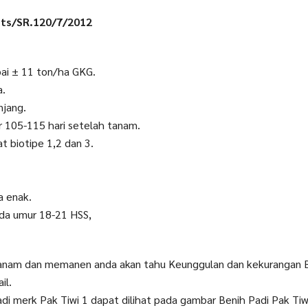
ts/SR.120/7/2012
pai ± 11 ton/ha GKG.
a.
njang.
 105-115 hari setelah tanam.
 biotipe 1,2 dan 3.
a enak.
da umur 18-21 HSS,
anam dan memanen anda akan tahu Keunggulan dan kekurangan Be
il.
adi merk Pak Tiwi 1 dapat dilihat pada gambar Benih Padi Pak Tiwi