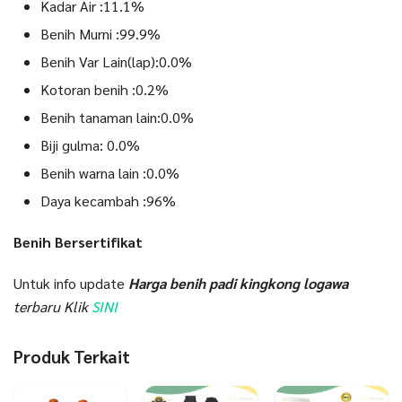
Kadar Air :11.1%
Benih Murni :99.9%
Benih Var Lain(lap):0.0%
Kotoran benih :0.2%
Benih tanaman lain:0.0%
Biji gulma: 0.0%
Benih warna lain :0.0%
Daya kecambah :96%
Benih Bersertifikat
Untuk info update
Harga
benih padi kingkong logawa
terbaru Klik
SINI
Produk Terkait