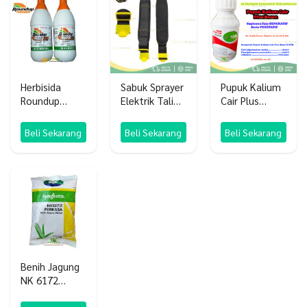
Herbisida
Sabuk Sprayer
Pupuk Kalium
Roundup
Elektrik Tali
Cair Plus
Powermax 660
Gendong
Boron K-TOK
SL
Semprotan
Beli Sekarang
Beli Sekarang
Beli Sekarang
Cas
Benih Jagung
NK 6172
Perkasa 1 KG