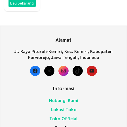
adalah:
ini
Beli Sekarang
Rp70.000.
adalah:
Rp65.000.
Alamat
Jl. Raya Pituruh-Kemiri, Kec. Kemiri, Kabupaten
Purworejo, Jawa Tengah, Indonesia
Facebook
X
Instagram
TikTok
YouTube
Informasi
Hubungi Kami
Lokasi Toko
Toko Official