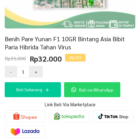
Benih Pare Yunan F1 10GR Bintang Asia Bibit
Paria Hibrida Tahan Virus
Harga
Harga
Rp
32.000
Rp
35.000
9%
OFF
aslinya
saat
Kuantitas
adalah:
ini
-
+
Benih
Rp35.000.
adalah:
Pare
Rp32.000.
Yunan
Beli Sekarang
Beli via WhatsApp
F1
10GR
Bintang
Link Beli Via Marketplace
Asia
Bibit
Paria
Hibrida
Tahan
Virus