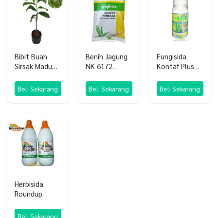
Bibit Buah
Benih Jagung
Fungisida
Sirsak Madu
NK 6172
Kontaf Plus
Jumbo Sirsak
Perkasa 1 KG
250 SC
Ratu Unggul
Beli Sekarang
Beli Sekarang
Beli Sekarang
Herbisida
Roundup
Powermax 660
SL
Beli Sekarang