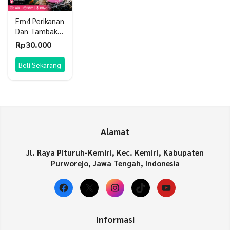
Em4 Perikanan
Dan Tambak 1
Liter
Rp
30.000
Beli Sekarang
Alamat
Jl. Raya Pituruh-Kemiri, Kec. Kemiri, Kabupaten
Purworejo, Jawa Tengah, Indonesia
Facebook
X
Instagram
TikTok
YouTube
Informasi