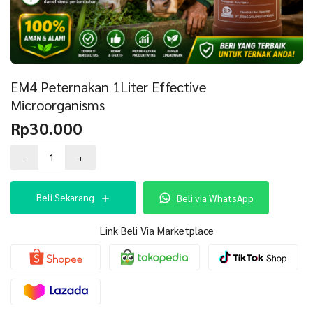
EM4 Peternakan 1Liter Effective
Microorganisms
Rp
30.000
Kuantitas
-
+
EM4
Peternakan
1Liter
Beli Sekarang
Beli via WhatsApp
Effective
Microorganisms
Link Beli Via Marketplace