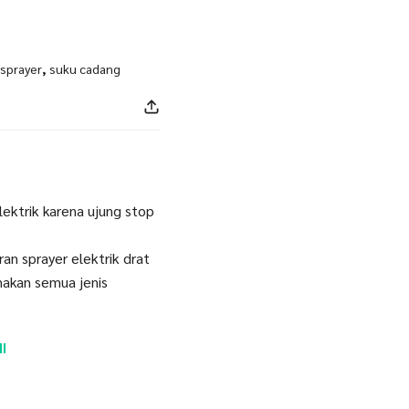
 sprayer
,
suku cadang
lektrik karena ujung stop
an sprayer elektrik drat
nakan semua jenis
I