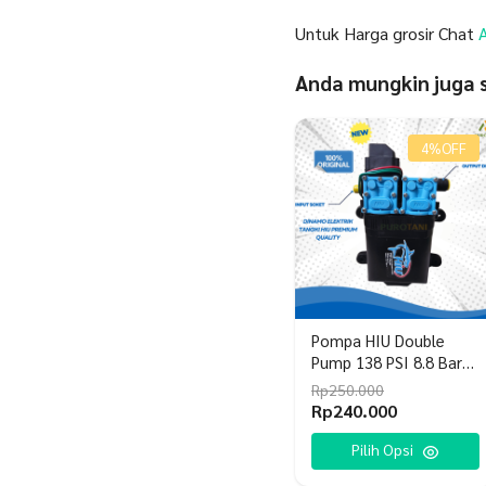
Untuk Harga grosir Chat
Anda mungkin juga
4%
OFF
Pompa HIU Double
Pump 138 PSI 8.8 Bar
12 LPM
Rp
250.000
Harga
Harga
Rp
240.000
aslinya
saat
Produk
adalah:
ini
Pilih Opsi
ini
Rp250.000.
adalah: