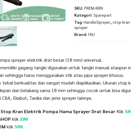
SKU:
PREM-KRN
Kategori:
Sparepart
Tag:
HandleSprayer
,
stop kran
sprayer
Brand:
HIU
mpa sprayer elektrik drat besar (18 mm) universal.
 memiliki gagang tangki digunakan untuk tangki manual ataupun e
ran sehingga harus menggunakan stik atau pipa sprayer khusus.
k tebal berkualitas dan sangat mudah diaplikasikan. Ukuran stop kr
 depan dan belakang sama 18 mm sehingga cocok untuk bisa digu
i CBA, Ekabut, Tanika dan jenis sprayer lainnya.
 Stop Kran Elektrik Pompa Hama Sprayer Drat Besar
Klik
SIN
SHOP
klik
SINI
COM
klik
SINI