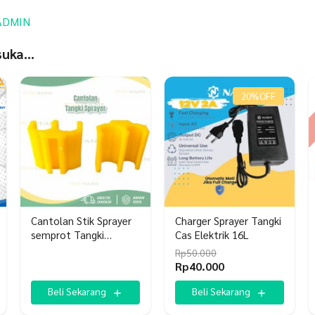
ADMIN
 suka…
20%
OFF
Cantolan Stik Sprayer
Charger Sprayer Tangki
semprot Tangki
Cas Elektrik 16L
Elektrik
Rp
50.000
Harga
Harga
Rp
40.000
aslinya
saat
adalah:
ini
Beli Sekarang
Beli Sekarang
Rp50.000.
adalah: