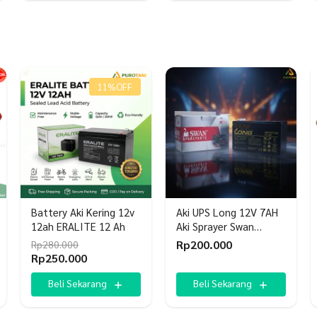
.
Rp40.000.
11%
OFF
Battery Aki Kering 12v
Aki UPS Long 12V 7AH
12ah ERALITE 12 Ah
Aki Sprayer Swan
Baterai UPS Battery Aki
Rp
200.000
Rp
280.000
Kering Batere
Harga
Harga
Rp
250.000
aslinya
saat
adalah:
ini
Beli Sekarang
Beli Sekarang
Rp280.000.
adalah:
Rp250.000.