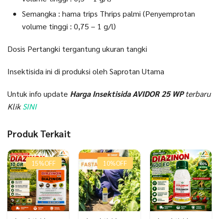
Semangka : hama trips Thrips palmi (Penyemprotan
volume tinggi : 0,75 – 1 g/l)
Dosis Pertangki tergantung ukuran tangki
Insektisida ini di produksi oleh Saprotan Utama
Untuk info update
H
arga Insektisida AVIDOR 25 WP
terbaru
Klik
SINI
Produk Terkait
15%
OFF
10%
OFF