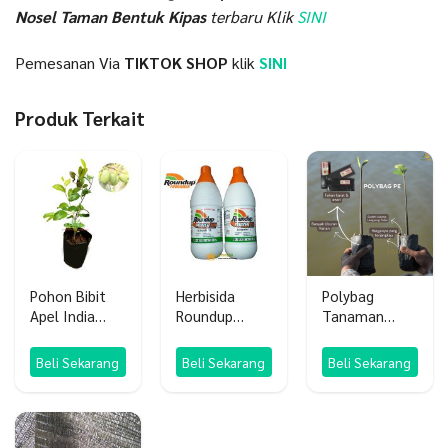
Nosel Taman Bentuk Kipas
terbaru Klik
SINI
Pemesanan Via
TIKTOK SHOP
klik
SINI
Produk Terkait
Pohon Bibit
Herbisida
Polybag
Apel India
Roundup
Tanaman
apel putsa
Powermax 660
10×14 1KG
SL
Beli Sekarang
Beli Sekarang
Beli Sekarang