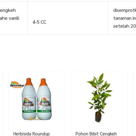
cengkeh
disemprotk
ahe vanili
tanaman in
4-5 CC
setelah 20
Herbisida Roundup
Pohon Bibit Cengkeh