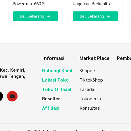
Powermax 660 SL
Unggulan Berkualitas
Beli Sekarang
Beli Sekarang
Informasi
Market Place
Pemba
 Kec. Kemiri,
Hubungi Kami
Shopee
awa Tengah,
Lokasi Toko
TiktokShop
Toko Official
Lazada
gram
ikTok
YouTube
Reseller
Tokopedia
Affiliasi
Konsultasi