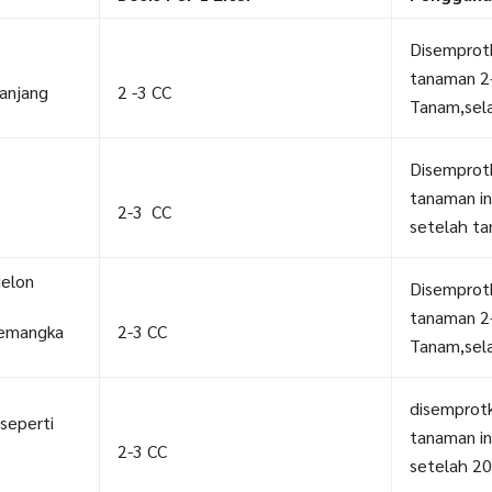
Disemprotk
tanaman 2
anjang
2 -3 CC
Tanam,sela
Disemprotk
tanaman in
2-3 CC
setelah t
elon
Disemprotk
tanaman 2
Semangka
2-3 CC
Tanam,sela
disemprotk
seperti
tanaman in
2-3 CC
setelah 20