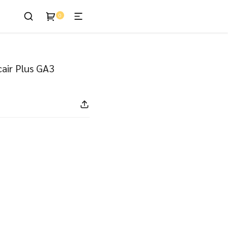
0
enis
air Plus GA3