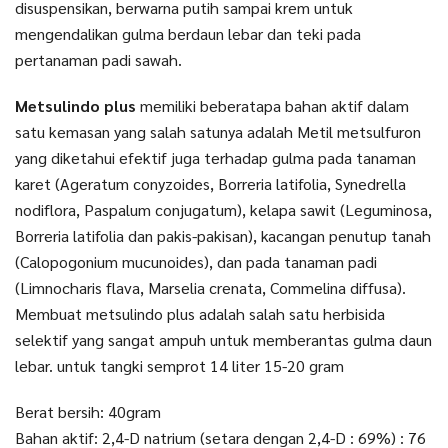
disuspensikan, berwarna putih sampai krem untuk
mengendalikan gulma berdaun lebar dan teki pada
pertanaman padi sawah.
Metsulindo plus
memiliki beberatapa bahan aktif dalam
satu kemasan yang salah satunya adalah Metil metsulfuron
yang diketahui efektif juga terhadap gulma pada tanaman
karet (Ageratum conyzoides, Borreria latifolia, Synedrella
nodiflora, Paspalum conjugatum), kelapa sawit (Leguminosa,
Borreria latifolia dan pakis-pakisan), kacangan penutup tanah
(Calopogonium mucunoides), dan pada tanaman padi
(Limnocharis flava, Marselia crenata, Commelina diffusa).
Membuat metsulindo plus adalah salah satu herbisida
selektif yang sangat ampuh untuk memberantas gulma daun
lebar. untuk tangki semprot 14 liter 15-20 gram
Berat bersih: 40gram
Bahan aktif: 2,4-D natrium (setara dengan 2,4-D : 69%) : 76