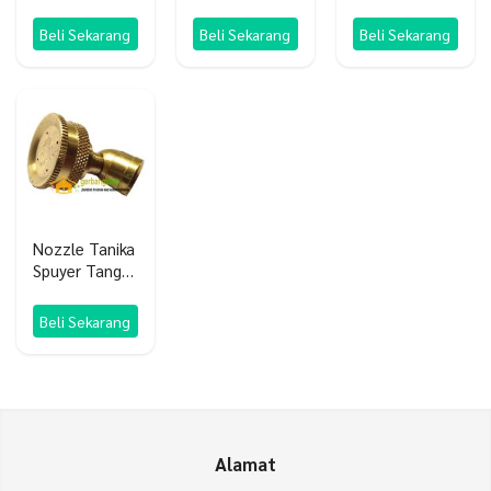
Jumbo Sirsak
Jordan
250 SC
Ratu Unggul
Beli Sekarang
Beli Sekarang
Beli Sekarang
Nozzle Tanika
Spuyer Tangki
Sprayer
Original
Beli Sekarang
Alamat