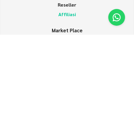
Reseller
Affiliasi
Market Place
Shopee
TiktokShop
Lazada
Tokopedia
Konsultasi
Pembayaran & Pengiriman
Copyright © 2026
Toko Pertanian Terpercaya di