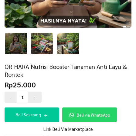
ORIHARA Nutrisi Booster Tanaman Anti Layu &
Rontok
Rp
25.000
Kuantitas
-
+
ORIHARA
Nutrisi
Booster
Beli Sekarang
Beli via WhatsApp
Tanaman
Anti
Layu
Link Beli Via Marketplace
&