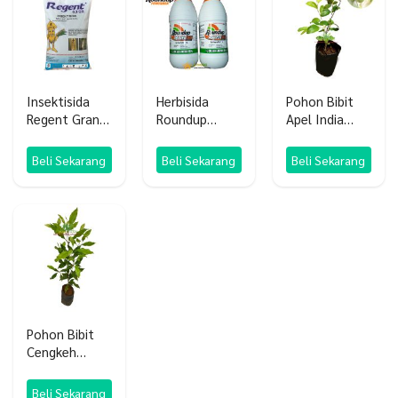
Insektisida
Herbisida
Pohon Bibit
Regent Granul
Roundup
Apel India
0.3 GR
Powermax 660
apel putsa
SL
Beli Sekarang
Beli Sekarang
Beli Sekarang
Pohon Bibit
Cengkeh
Unggulan
Berkualitas
Beli Sekarang