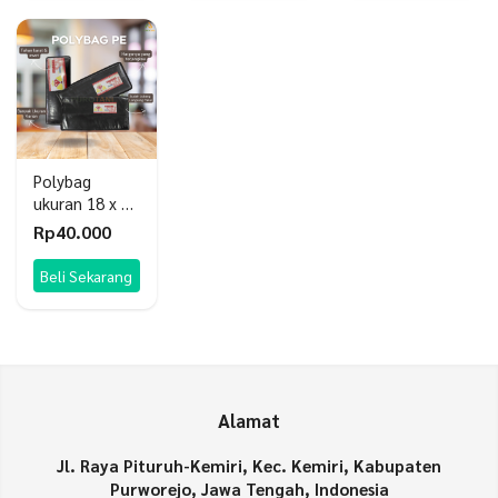
Rp35.000.
Rp115
Polybag
ukuran 18 x 22
cm
Rp
40.000
Beli Sekarang
Alamat
Jl. Raya Pituruh-Kemiri, Kec. Kemiri, Kabupaten
Purworejo, Jawa Tengah, Indonesia