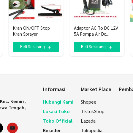
Kran ON/OFF Stop
Adaptor AC To DC 12V
Kran Sprayer
5A Pompa Air Dc
Samsung
Beli Sekarang
Beli Sekarang
Informasi
Market Place
Pemba
 Kec. Kemiri,
Hubungi Kami
Shopee
awa Tengah,
Lokasi Toko
TiktokShop
Toko Official
Lazada
gram
ikTok
YouTube
Reseller
Tokopedia