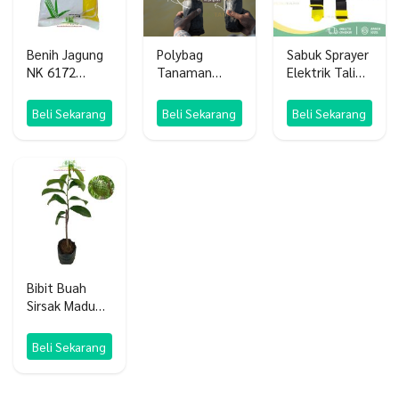
Benih Jagung
Polybag
Sabuk Sprayer
NK 6172
Tanaman
Elektrik Tali
Perkasa 1 KG
10×14 1KG
Gendong
Semprotan
Beli Sekarang
Beli Sekarang
Beli Sekarang
Cas
Bibit Buah
Sirsak Madu
Jumbo Sirsak
Ratu Unggul
Beli Sekarang