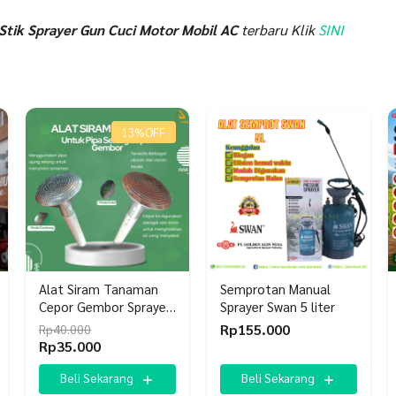
Stik Sprayer Gun Cuci Motor Mobil AC
terbaru Klik
SINI
13%
OFF
Alat Siram Tanaman
Semprotan Manual
Cepor Gembor Sprayer
Sprayer Swan 5 liter
Untuk Selang 3/4
Rp
155.000
Rp
40.000
Harga
Harga
Rp
35.000
aslinya
saat
adalah:
ini
Beli Sekarang
Beli Sekarang
Rp40.000.
adalah: