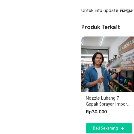
Untuk info update
Harga 
Produk Terkait
Nozzle Lubang 7
Gepak Sprayer Import
HIU Original – Kabut
Rp
30.000
Super Halus
Beli Sekarang