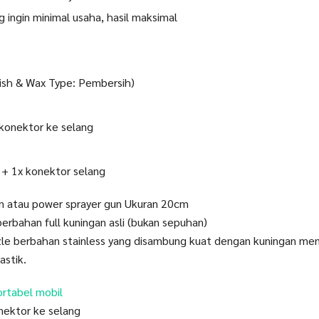
g ingin minimal usaha, hasil maksimal
ish & Wax Type: Pembersih)
konektor ke selang
ci + 1x konektor selang
in atau power sprayer gun Ukuran 20cm
erbahan full kuningan asli (bukan sepuhan)
zle berbahan stainless yang disambung kuat dengan kuningan me
astik.
ortabel mobil
nektor ke selang