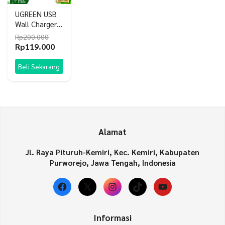
UGREEN USB
Wall Charger
USB-C 20W
Rp
200.000
Mini PD
Harga
Harga
Rp
119.000
aslinya
saat
adalah:
ini
Beli Sekarang
Rp200.000.
adalah:
Rp119.000.
Alamat
Jl. Raya Pituruh-Kemiri, Kec. Kemiri, Kabupaten
Purworejo, Jawa Tengah, Indonesia
Facebook
X
Instagram
TikTok
YouTube
Informasi