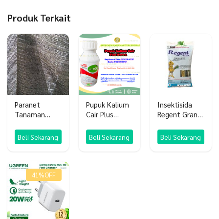
Produk Terkait
Paranet
Pupuk Kalium
Insektisida
Tanaman
Cair Plus
Regent Granul
Shading Net
Boron K-TOK
0.3 GR
Nylon
Beli Sekarang
Beli Sekarang
Beli Sekarang
41%
OFF