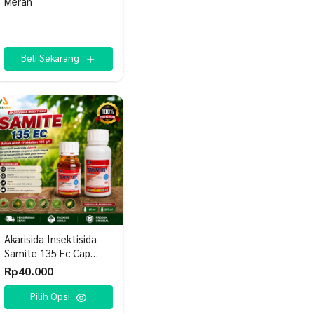
Merah
Beli Sekarang
Akarisida Insektisida
Samite 135 Ec Cap
Kapal Terbang
Rp
40.000
roduk
Pilih Opsi
i