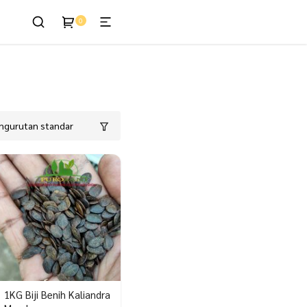
0
enis
1KG Biji Benih Kaliandra