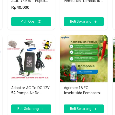
ACID 73.5% – Pupuk
Pembatas Tambak Ikan
Asam Humat Organik
Ternak Kebun
Rp
40.000
Produk
ini
Pilih Opsi
Beli Sekarang
memiliki
beberapa
varian.
Pilihan
ini
dapat
diambil
di
halaman
produk
Adaptor AC To DC 12V
Agrimec 18 EC
5A Pompa Air Dc
Insektisida Pembasmi
Samsung
Hama Tanaman
P
Beli Sekarang
Beli Sekarang
in