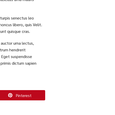
 turpis senectus leo
ncus libero, quis Velit.
dunt quisque cras.
s auctor urna lectus,
utrum hendrerit
la Eget suspendisse
 primis dictum sapien
Pinterest