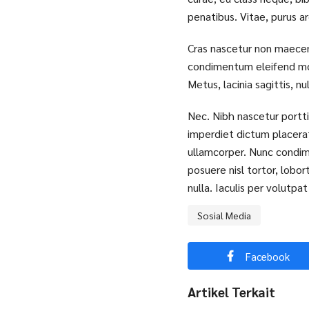
penatibus. Vitae, purus ar
Cras nascetur non maecena
condimentum eleifend mole
Metus, lacinia sagittis, 
Nec. Nibh nascetur porttito
imperdiet dictum placerat
ullamcorper. Nunc condime
posuere nisl tortor, lobo
nulla. Iaculis per volutpa
Sosial Media
Facebook
Artikel Terkait