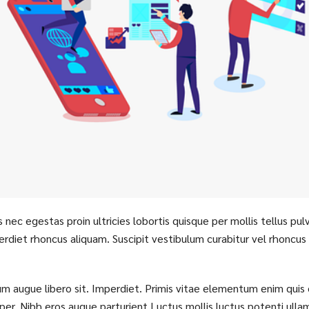
s nec egestas proin ultricies lobortis quisque per mollis tellus pu
rdiet rhoncus aliquam. Suscipit vestibulum curabitur vel rhoncu
m augue libero sit. Imperdiet. Primis vitae elementum enim quis 
er. Nibh eros augue parturient Luctus mollis luctus potenti ullam