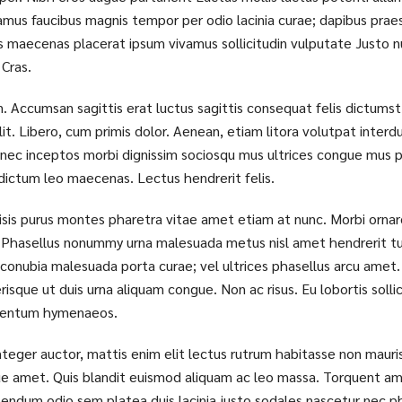
amus faucibus magnis tempor per odio lacinia curae; dapibus prae
s maecenas placerat ipsum vivamus sollicitudin vulputate Justo n
 Cras.
n. Accumsan sagittis erat luctus sagittis consequat felis dictums
lit. Libero, cum primis dolor. Aenean, etiam litora volutpat interd
onec inceptos morbi dignissim sociosqu mus ultrices congue mus p
s, dictum leo maecenas. Lectus hendrerit felis.
cilisis purus montes pharetra vitae amet etiam at nunc. Morbi orn
. Phasellus nonummy urna malesuada metus nisl amet hendrerit tu
conubia malesuada porta curae; vel ultrices phasellus arcu amet. 
isque ut duis urna aliquam congue. Non ac risus. Eu lobortis solli
ementum hymenaeos.
Integer auctor, mattis enim elit lectus rutrum habitasse non mauri
ue amet. Quis blandit euismod aliquam ac leo massa. Torquent am
bendum odio sem platea duis lacinia justo sodales nascetur nec p