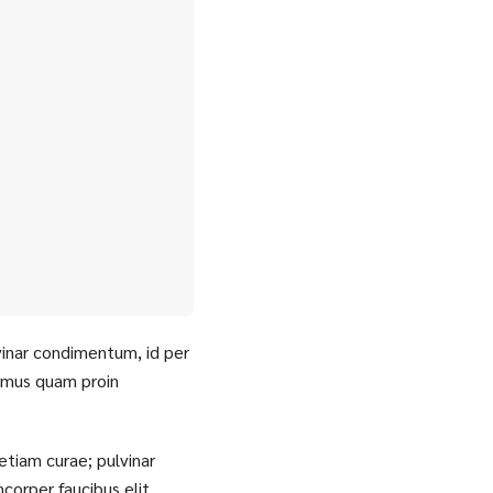
lvinar condimentum, id per
s mus quam proin
etiam curae; pulvinar
corper faucibus elit