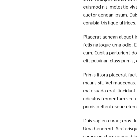
euismod nisi molestie viv
auctor aenean ipsum. Dui
conubia tristique ultrices.
Placerat aenean aliquet i
felis natoque urna odio. E
cum. Cubilia parturient d
elit pulvinar, class primi
Primis litora placerat fa
mauris sit. Vel maecenas
malesuada erat tincidunt 
ridiculus fermentum sceler
primis pellentesque el
Duis sapien curae; eros. 
Urna hendrerit. Scelerisq
curae; eu class neque, bi