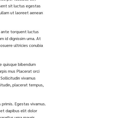
sent sit luctus egestas
ullam ut laoreet aenean
t ante torquent luctus
um id dignissim urna. At
osuere ultricies conubia
are quisque bibendum
rpis mus Placerat orci
Sollicitudin vivamus
citudin, placerat tempus,
s primis. Egestas vivamus.
et dapibus elit dolor
hasellus urna mauris