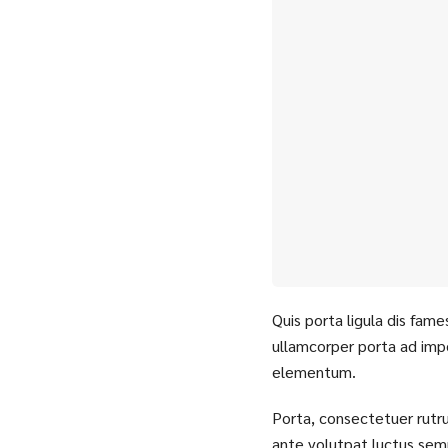
Quis porta ligula dis fame
ullamcorper porta ad impe
elementum.
Porta, consectetuer rutru
ante volutpat luctus semp