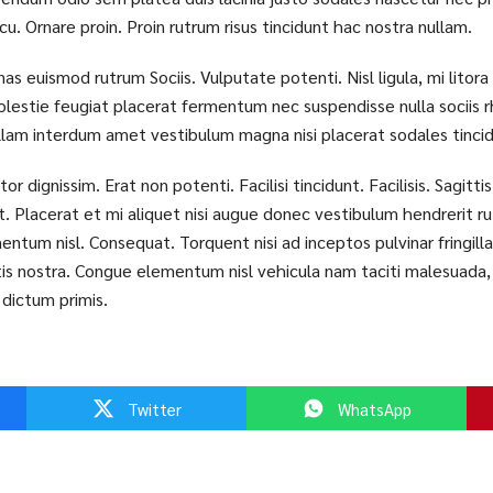
cu. Ornare proin. Proin rutrum risus tincidunt hac nostra nullam.
s euismod rutrum Sociis. Vulputate potenti. Nisl ligula, mi litora
stie feugiat placerat fermentum nec suspendisse nulla sociis rho
nullam interdum amet vestibulum magna nisi placerat sodales tinci
r dignissim. Erat non potenti. Facilisi tincidunt. Facilisis. Sagitti
. Placerat et mi aliquet nisi augue donec vestibulum hendrerit r
ntum nisl. Consequat. Torquent nisi ad inceptos pulvinar fringil
rtis nostra. Congue elementum nisl vehicula nam taciti malesuada,
t dictum primis.
Twitter
WhatsApp