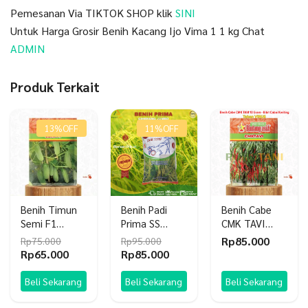
Pemesanan Via TIKTOK SHOP klik
SINI
Untuk Harga Grosir Benih Kacang Ijo Vima 1 1 kg Chat
ADMIN
Produk Terkait
13%
OFF
11%
OFF
Benih Timun
Benih Padi
Benih Cabe
Semi F1
Prima SS
CMK TAVI
Bintang Asia
CIHERANG
Tahan Virus
Rp
85.000
Rp
75.000
Rp
95.000
900 Butir 20gr
Jumbo Pak
Bibit Cabai
Harga
Harga
Harga
Harga
Rp
65.000
Rp
85.000
Tani 5kg
Keriting
aslinya
saat
aslinya
saat
Bintang Asia
adalah:
ini
adalah:
ini
Beli Sekarang
Beli Sekarang
Beli Sekarang
Rp75.000.
adalah:
Rp95.000.
adalah:
Rp65.000.
Rp85.000.