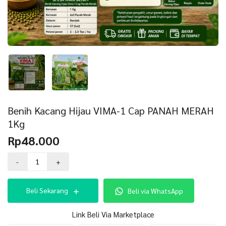
Benih Kacang Hijau VIMA-1 Cap PANAH MERAH
1Kg
Rp
48.000
Kuantitas
-
+
Benih
Kacang
Hijau
Beli Sekarang
Beli via WhatsApp
VIMA-
1
Cap
Link Beli Via Marketplace
PANAH