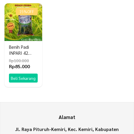
15%
OFF
Benih Padi
INPARI 42
jumbo Pak
Rp
100.000
Tani 5kg Benih
Harga
Harga
Rp
85.000
Prima Paktani
aslinya
saat
SS
adalah:
ini
Beli Sekarang
Rp100.000.
adalah:
Rp85.000.
Alamat
Jl. Raya Pituruh-Kemiri, Kec. Kemiri, Kabupaten