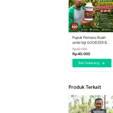
Pupuk Pemacu Buah
umbi biji GOODZER B
10-20-60 500gr
Rp
42.000
Harga
Harga
Rp
40.000
aslinya
saat
adalah:
ini
Beli Sekarang
Rp42.000.
adalah:
Rp40.000.
Produk Terkait