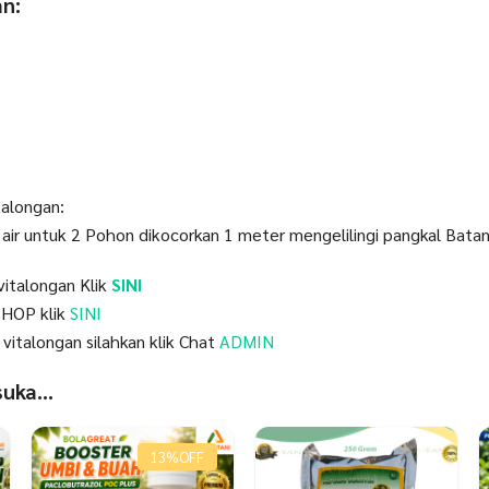
n:
talongan:
 air untuk 2 Pohon dikocorkan 1 meter mengelilingi pangkal Bata
vitalongan Klik
SINI
HOP klik
SINI
vitalongan silahkan klik Chat
ADMIN
 suka…
13%
OFF