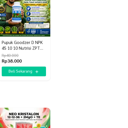
Pupuk Goodzer D NPK
45 10 10 Nutrisi ZPT
Hormon
Rp
40.000
Harga
Harga
Rp
38.000
aslinya
saat
adalah:
ini
Beli Sekarang
Rp40.000.
adalah:
Rp38.000.