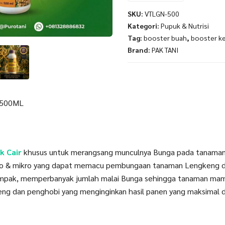
SKU:
VTLGN-500
Kategori:
Pupuk & Nutrisi
Tag:
booster buah
,
booster k
Brand:
PAK TANI
 500ML
k Cair
khusus untuk merangsang munculnya Bunga pada tanama
ro & mikro yang dapat memacu pembungaan tanaman Lengkeng di 
empak, memperbanyak jumlah malai Bunga sehingga tanaman mam
ng dan penghobi yang menginginkan hasil panen yang maksimal d