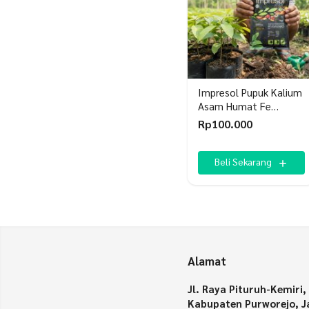
Impresol Pupuk Kalium
Asam Humat Fe
Pembenah Tanah
Rp
100.000
Beli Sekarang
Alamat
Jl. Raya Pituruh-Kemiri,
Kabupaten Purworejo, J