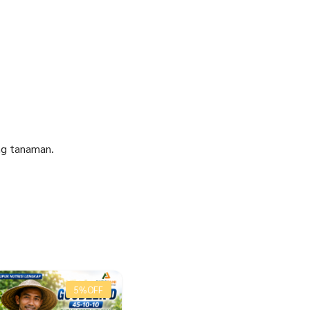
ng tanaman.
5%
OFF