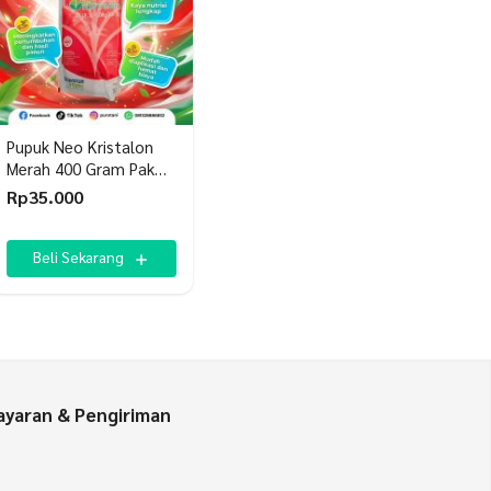
Pupuk Neo Kristalon
Merah 400 Gram Pak
Tani
Rp
35.000
Beli Sekarang
yaran & Pengiriman