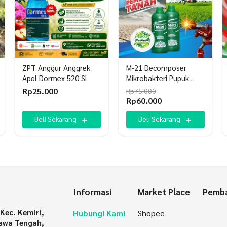
ZPT Anggur Anggrek
M-21 Decomposer
Apel Dormex 520 SL
Mikrobakteri Pupuk
Pembenah Tanah
Rp
25.000
Rp
75.000
Harga
Harga
Rp
60.000
aslinya
saat
adalah:
ini
Beli Sekarang
Beli Sekarang
Rp75.000.
adalah:
Rp60.000.
Informasi
Market Place
Pemba
 Kec. Kemiri,
Hubungi Kami
Shopee
awa Tengah,