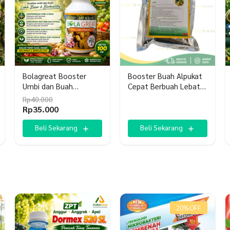
Bolagreat Booster
Booster Buah Alpukat
Umbi dan Buah
Cepat Berbuah Lebat
Paclobutrazol
Pupuk Organik
Rp
40.000
Harga
Harga
Rp
35.000
aslinya
saat
adalah:
ini
Beli Sekarang
Beli Sekarang
Rp40.000.
adalah:
Rp35.000.
20%
OFF