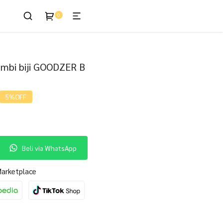
0
enis
mbi biji GOODZER B
Harga
5%
OFF
aat
ni
dalah:
Rp40.000.
Beli via WhatsApp
 Marketplace