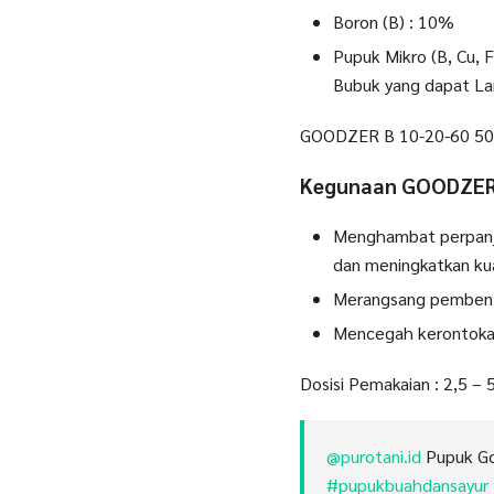
Boron (B) : 10%
Pupuk Mikro (B, Cu, 
Bubuk yang dapat Lar
GOODZER B 10-20-60 500
Kegunaan GOODZER
Menghambat perpanja
dan meningkatkan kua
Merangsang pemben
Mencegah kerontoka
Dosisi Pemakaian : 2,5 – 
@purotani.id
Pupuk Go
#pupukbuahdansayur