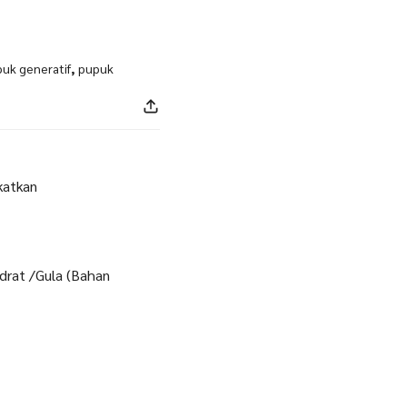
uk generatif
,
pupuk
katkan
idrat /Gula (Bahan