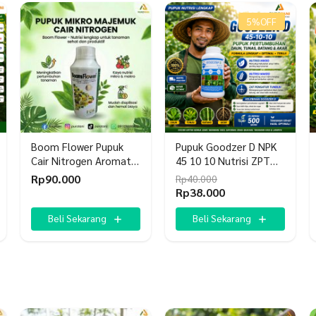
5%
OFF
Boom Flower Pupuk
Pupuk Goodzer D NPK
Cair Nitrogen Aromatik
45 10 10 Nutrisi ZPT
& Akselerator
Hormon
Rp
90.000
Rp
40.000
Tanaman
Harga
Harga
Rp
38.000
aslinya
saat
adalah:
ini
Beli Sekarang
Beli Sekarang
Rp40.000.
adalah:
Rp38.000.