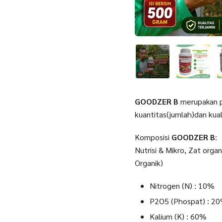
GOODZER B
merupakan 
kuantitas(jumlah)dan kual
Komposisi
GOODZER B
:
Nutrisi & Mikro, Zat orga
Organik)
Nitrogen (N) : 10%
P2O5 (Phospat) : 2
Kalium (K) : 60%