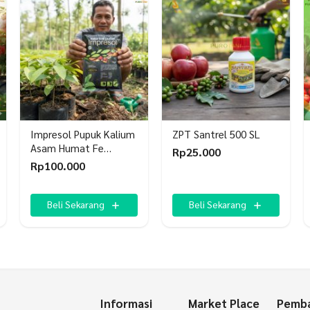
Impresol Pupuk Kalium
ZPT Santrel 500 SL
Asam Humat Fe
Rp
25.000
Pembenah Tanah
Rp
100.000
Beli Sekarang
Beli Sekarang
Informasi
Market Place
Pemba