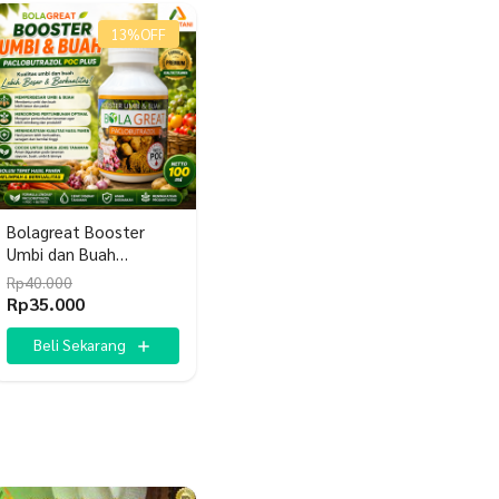
13%
OFF
Bolagreat Booster
Umbi dan Buah
Paclobutrazol
Rp
40.000
Harga
Harga
Rp
35.000
aslinya
saat
adalah:
ini
Beli Sekarang
Rp40.000.
adalah:
Rp35.000.