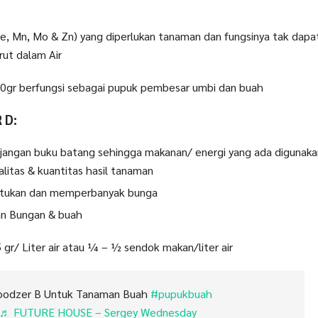
Fe, Mn, Mo & Zn) yang diperlukan tanaman dan fungsinya tak dap
ut dalam Air
gr berfungsi sebagai pupuk pembesar umbi dan buah
 D:
ngan buku batang sehingga makanan/ energi yang ada digunak
litas & kuantitas hasil tanaman
tukan dan memperbanyak bunga
n Bungan & buah
5 gr/ Liter air atau ¼ – ½ sendok makan/liter air
odzer B Untuk Tanaman Buah
#pupukbuah
♬ FUTURE HOUSE – Sergey Wednesday