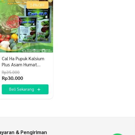
14%
OFF
Cal Ha Pupuk Kalsium
Plus Asam Humat
Calcium Humic Acid
Rp
35.000
Calha 1 Kg
Harga
Harga
Rp
30.000
aslinya
saat
adalah:
ini
Beli Sekarang
Rp35.000.
adalah:
Rp30.000.
yaran & Pengiriman