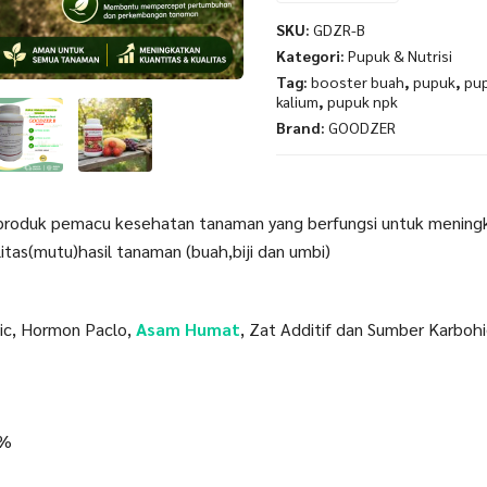
SKU:
GDZR-B
Kategori:
Pupuk & Nutrisi
Tag:
booster buah
,
pupuk
,
pup
kalium
,
pupuk npk
Brand:
GOODZER
produk pemacu kesehatan tanaman yang berfungsi untuk mening
itas(mutu)hasil tanaman (buah,biji dan umbi)
nic, Hormon Paclo,
Asam Humat
, Zat Additif dan Sumber Karboh
0%