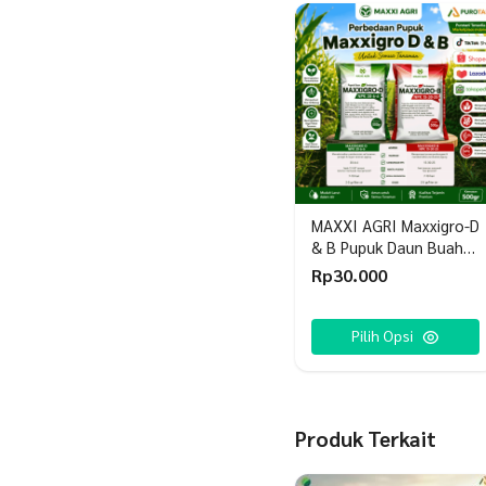
MAXXI AGRI Maxxigro-D
& B Pupuk Daun Buah
Serbaguna NPK 30-6-6
Rp
30.000
& 15-30-25
Produk
ini
Pilih Opsi
memiliki
beberapa
varian.
Produk Terkait
Pilihan
ini