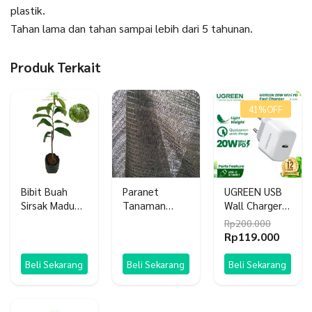
plastik.
Tahan lama dan tahan sampai lebih dari 5 tahunan.
Produk Terkait
41%
OFF
Bibit Buah
Paranet
UGREEN USB
Sirsak Madu
Tanaman
Wall Charger
Jumbo Sirsak
Shading Net
USB-C 20W
Rp
200.000
Ratu Unggul
Nylon
Mini PD
Harga
Harga
Rp
119.000
aslinya
saat
adalah:
ini
Beli Sekarang
Beli Sekarang
Beli Sekarang
Rp200.000.
adala
Rp119