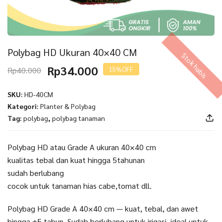
Polybag HD Ukuran 40×40 CM
Stok habis
Harga
Harga
Rp
34.000
Rp
40.000
15%
OFF
aslinya
saat
adalah:
ini
SKU:
HD-40CM
Rp40.000.
adalah:
Kategori:
Planter & Polybag
Rp34.000.
Tag:
polybag
,
polybag tanaman
Polybag HD atau Grade A ukuran 40×40 cm
kualitas tebal dan kuat hingga 5tahunan
sudah berlubang
cocok untuk tanaman hias cabe,tomat dll.
Polybag HD Grade A 40×40 cm — kuat, tebal, dan awet
hingga ±5 tahun. Sudah berlubang untuk irigasi, ideal untuk