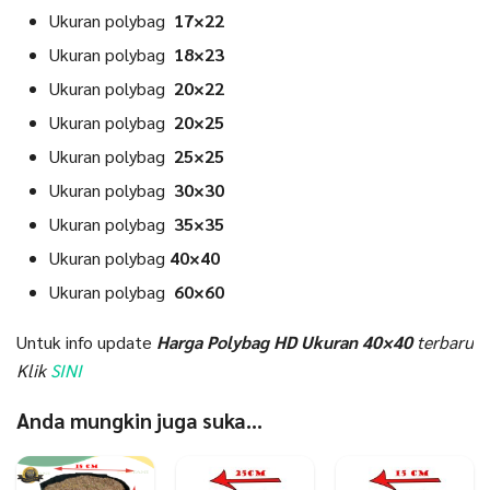
Ukuran polybag
17×22
Ukuran polybag
18×23
Ukuran polybag
20×22
Ukuran polybag
20×25
Ukuran polybag
25×25
Ukuran polybag
30×30
Ukuran polybag
35×35
Ukuran polybag
40×40
Ukuran polybag
60×60
Untuk info update
Harga Polybag HD Ukuran 40×40
terbaru
Klik
SINI
Anda mungkin juga suka…