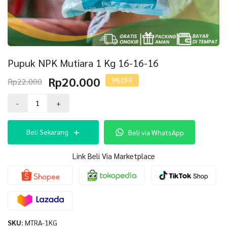
Pupuk NPK Mutiara 1 Kg 16-16-16
Harga
Harga
Rp
20.000
Rp
22.000
9%
OFF
aslinya
saat
Kuantitas
adalah:
ini
-
+
Pupuk
Rp22.000.
adalah:
NPK
Rp20.000.
Mutiara
Beli Sekarang
Beli via WhatsApp
1
Kg
16-
Link Beli Via Marketplace
16-
16
SKU:
MTRA-1KG