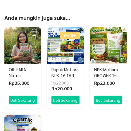
Anda mungkin juga suka…
9%
OFF
ORIHARA
Pupuk Mutiara
NPK Mutiara
Nutrisi
NPK 16 16 16
GROWER 15-
Booster
Pak Tani
09-20+TE
Rp
25.000
Rp
22.000
Rp
22.000
Tanaman Anti
Meroke 1 KG
Harga
Harga
Rp
20.000
Layu &
aslinya
saat
Rontok
adalah:
ini
Beli Sekarang
Beli Sekarang
Beli Sekarang
Rp22.000.
adalah:
Rp20.000.