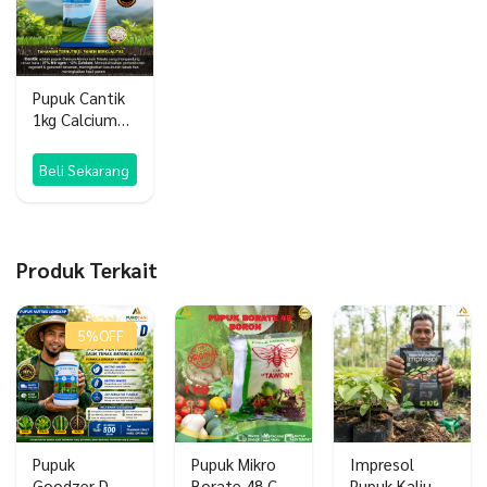
Pupuk Cantik
1kg Calcium
Ammonium
Nitrate
Beli Sekarang
Produk Terkait
5%
OFF
Pupuk
Pupuk Mikro
Impresol
Goodzer D
Borate 48 Cap
Pupuk Kalium