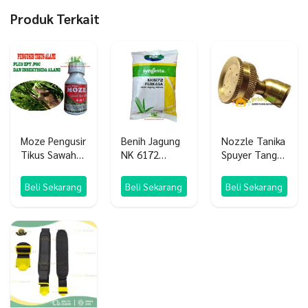
Produk Terkait
Moze Pengusir
Benih Jagung
Nozzle Tanika
Tikus Sawah
NK 6172
Spuyer Tangki
Alami plus
Perkasa 1 KG
Sprayer
POC ZPT
Original
Beli Sekarang
Beli Sekarang
Beli Sekarang
Insektisida